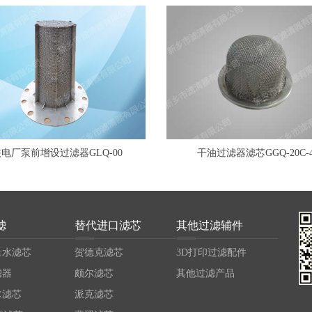
电厂泵前增设过滤器GLQ-00
干油过滤器滤芯GGQ-20C-
滤
替代进口滤芯
其他过滤辅件
量水滤芯
贺德克滤芯
3D打印过滤配件
滤器
颇尔滤芯
其他过滤产品
水滤芯
派克滤芯