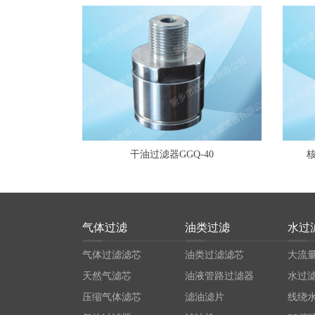
干油过滤器GGQ-40
核
气体过滤
油类过滤
水过
气体过滤滤芯
油类过滤滤芯
大流
天然气滤芯
油液管路过滤器
水过
压缩气体滤芯
滤油滤片
线绕