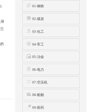
01-钢铁
力
02-煤炭
且保
法兰
03-化工
现的
04-军工
05-冶金
06-电力
07-空压机
08-船舶
09-医药